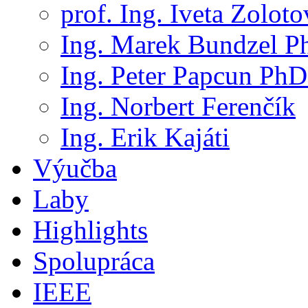
prof. Ing. Iveta Zolot
Ing. Marek Bundzel P
Ing. Peter Papcun PhD
Ing. Norbert Ferenčík
Ing. Erik Kajáti
Výučba
Laby
Highlights
Spolupráca
IEEE