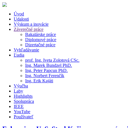
Úvod
Udalosti
Výskum a inovácie
Záverečné práce
Bakalárske práce
Diplomové práce
Dizertačné práce
Vyhľadávanie
Ľudia
prof. Ing. Iveta Zolotová CSc.
Ing. Marek Bundzel PhD.
Ing. Peter Papcun PhD.
Ing. Norbert Ferenčík
Ing. Erik Kajáti
Výučba
Laby
Highlights
Spolupráca
IEEE
YouTube
Používateľ