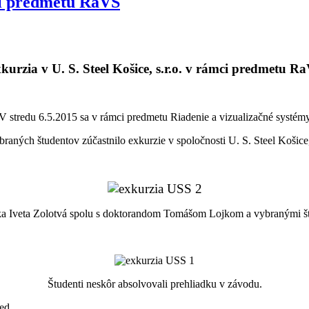
mci predmetu RaVS
kurzia v U. S. Steel Košice, s.r.o. v rámci predmetu R
V stredu 6.5.2015 sa v rámci predmetu Riadenie a vizualizačné systém
braných študentov zúčastnilo exkurzie v spoločnosti U. S. Steel Košice, 
a Iveta Zolotvá spolu s doktorandom Tomášom Lojkom a vybranými š
Študenti neskôr absolvovali prehliadku v závodu.
ed.