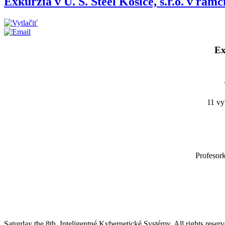
Exkurzia v U. S. Steel Košice, s.r.o. v rá
Ex
11 vy
Profesork
Saturday the 8th. Inteligentné Kybernetické Systémy.
All rights reserv