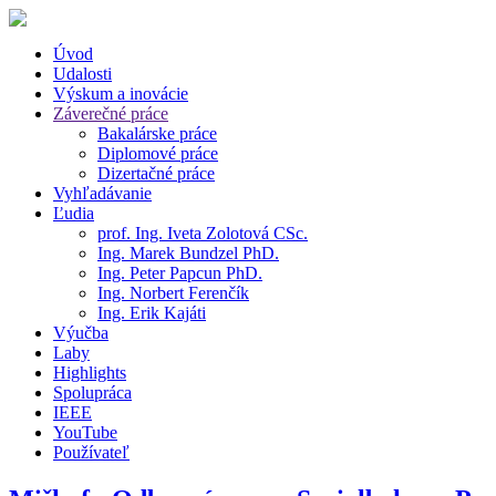
Úvod
Udalosti
Výskum a inovácie
Záverečné práce
Bakalárske práce
Diplomové práce
Dizertačné práce
Vyhľadávanie
Ľudia
prof. Ing. Iveta Zolotová CSc.
Ing. Marek Bundzel PhD.
Ing. Peter Papcun PhD.
Ing. Norbert Ferenčík
Ing. Erik Kajáti
Výučba
Laby
Highlights
Spolupráca
IEEE
YouTube
Používateľ