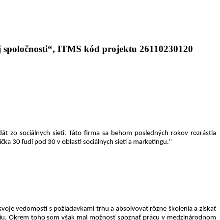
 spoločnosti“, ITMS kód projektu 26110230120
dát zo sociálnych sieti. Táto firma sa behom posledných rokov rozrástla
a 30 ľudí pod 30 v oblasti sociálnych sieti a marketingu."
je vedomosti s požiadavkami trhu a absolvovať rôzne školenia a získať
túdiu. Okrem toho som však mal možnosť spoznať prácu v medzinárodnom