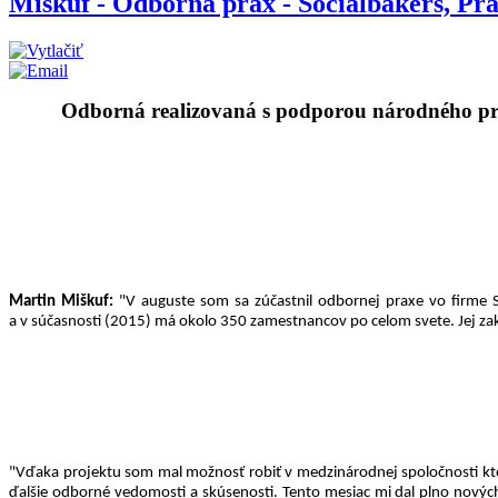
Miškuf - Odborná prax - Socialbakers, Pr
Odborná realizovaná s podporou národného pr
Martin Miškuf:
"V auguste som sa zúčastnil odbornej praxe vo firme S
a v súčasnosti (2015) má okolo 350 zamestnancov po celom svete. Jej zak
"Vďaka projektu som mal možnosť robiť v medzinárodnej spoločnosti kt
ďalšie odborné vedomosti a skúsenosti.
Tento mesiac mi dal plno nový