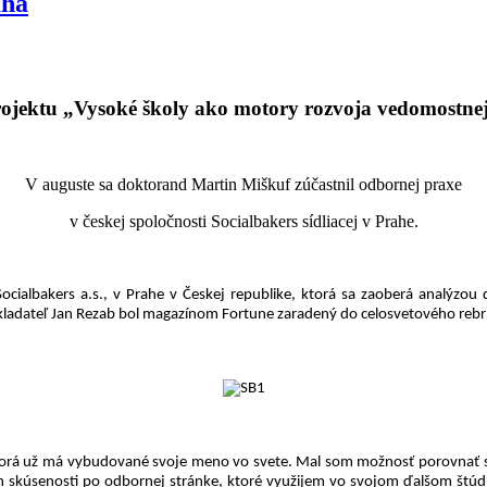
aha
ojektu „Vysoké školy ako motory rozvoja vedomostnej
V auguste sa doktorand Martin Miškuf zúčastnil odbornej praxe
v českej spoločnosti Socialbakers sídliacej v Prahe.
ocialbakers a.s., v Prahe v
Č
eskej republike, ktorá sa zaoberá analýzou 
ladateľ Jan Rezab bol magazínom Fortune zaradený do celosvetového rebríčk
orá už má vybudované svoje meno vo svete. Mal som možnosť porovnať svo
ch skúsenosti po odbornej stránke, ktoré využijem vo svojom ďalšom š