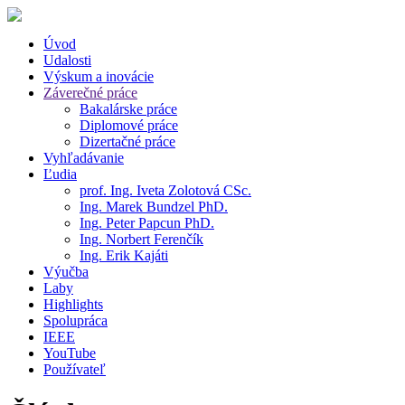
Úvod
Udalosti
Výskum a inovácie
Záverečné práce
Bakalárske práce
Diplomové práce
Dizertačné práce
Vyhľadávanie
Ľudia
prof. Ing. Iveta Zolotová CSc.
Ing. Marek Bundzel PhD.
Ing. Peter Papcun PhD.
Ing. Norbert Ferenčík
Ing. Erik Kajáti
Výučba
Laby
Highlights
Spolupráca
IEEE
YouTube
Používateľ