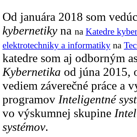
Od januára 2018 som vedú
kybernetiky
na
na
Katedre kyber
elektrotechniky a informatiky
na
Tec
katedre som aj odborným as
Kybernetika
od júna 2015, 
vediem záverečné práce a v
programov
Inteligentné sys
vo výskumnej skupine
Inte
systémov
.