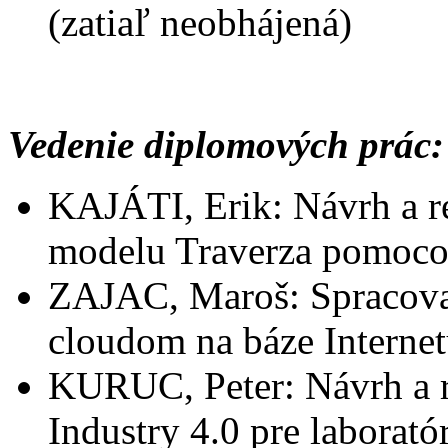
(zatiaľ neobhájená)
Vedenie diplomových prác:
KAJÁTI, Erik: Návrh a re
modelu Traverza pomocou
ZAJAC, Maroš: Spracovan
cloudom na báze Internet
KURUC, Peter: Návrh a r
Industry 4.0 pre laborat