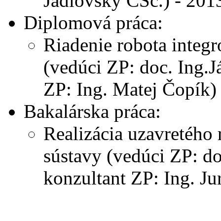
Jadlovský CSc.) - 201
Diplomová práca:
Riadenie robota integ
(vedúci ZP: doc. Ing.J
ZP: Ing. Matej Čopík)
Bakalárska práca:
Realizácia uzavretého
sústavy (vedúci ZP: do
konzultant ZP: Ing. J