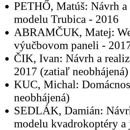
PETHŐ, Matúš: Návrh a re
modelu Trubica - 2016
ABRAMČUK, Matej: Web
výučbovom paneli - 2017
ČIK, Ivan: Návrh a reali
2017 (zatiaľ neobhájená)
KUC, Michal: Domácnosť 
neobhájená)
SEDLÁK, Damián: Návrh a
modelu kvadrokoptéry a 