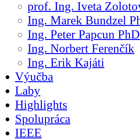
prof. Ing. Iveta Zolot
Ing. Marek Bundzel P
Ing. Peter Papcun PhD
Ing. Norbert Ferenčík
Ing. Erik Kajáti
Výučba
Laby
Highlights
Spolupráca
IEEE