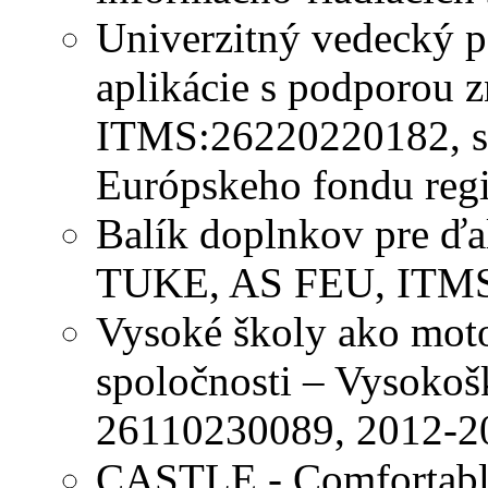
Univerzitný vedecký p
aplikácie s podporou z
ITMS:26220220182, sp
Európskeho fondu regi
Balík doplnkov pre ďa
TUKE, AS FEU, ITMS
Vysoké školy ako mot
spoločnosti – Vysokoš
26110230089, 2012-2
CASTLE - Comfortabl