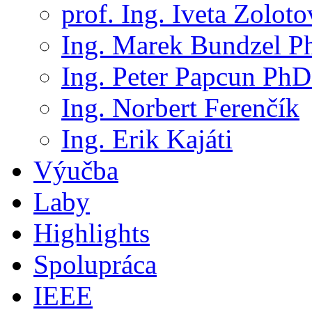
prof. Ing. Iveta Zolot
Ing. Marek Bundzel P
Ing. Peter Papcun PhD
Ing. Norbert Ferenčík
Ing. Erik Kajáti
Výučba
Laby
Highlights
Spolupráca
IEEE