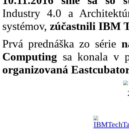
10.11.2016
sme sa so š
Industry 4.0 a Architekt
systémov,
zúčastnili IBM 
Prvá prednáška zo série
n
Computing
sa konala v pr
organizovaná Eastcubato