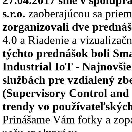
27.04.2017 sme v spoluprá
s.r.o.
zaoberajúcou sa priem
zorganizovali dve predná
4.0 a Riadenie a vizualiza
týchto prednášok boli
Sma
Industrial IoT - Najnovšie
službách pre vzdialený z
(Supervisory Control and 
trendy vo používateľských
Prinášame Vám fotky a zopá