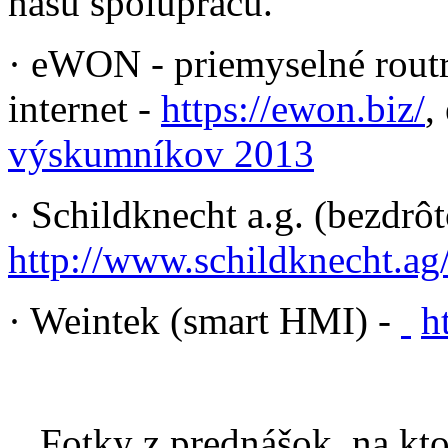
našu spoluprácu.
· eWON - priemyselné routr
internet -
https://ewon.biz/
,
výskumníkov 2013
· Schildknecht a.g. (bezdr
http://www.schildknecht.ag
· Weintek (smart HMI) -
h
Fotky z prednášok, na kt