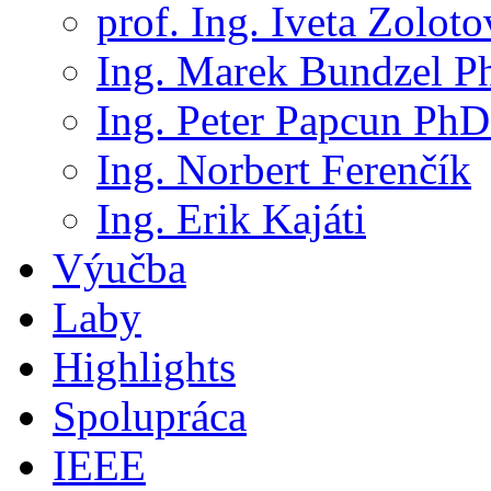
prof. Ing. Iveta Zolot
Ing. Marek Bundzel P
Ing. Peter Papcun PhD
Ing. Norbert Ferenčík
Ing. Erik Kajáti
Výučba
Laby
Highlights
Spolupráca
IEEE