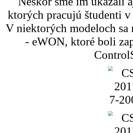
Neskôr sme im ukázali a
ktorých pracujú študenti v
V niektorých modeloch sa 
- eWON, ktoré boli za
ControlS