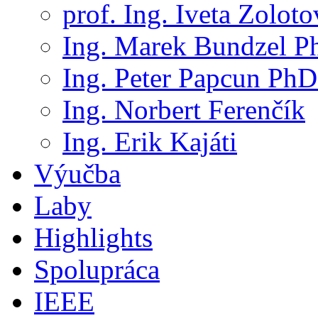
prof. Ing. Iveta Zolot
Ing. Marek Bundzel P
Ing. Peter Papcun PhD
Ing. Norbert Ferenčík
Ing. Erik Kajáti
Výučba
Laby
Highlights
Spolupráca
IEEE