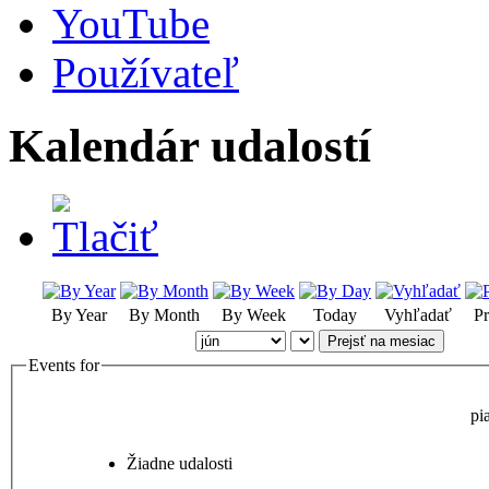
YouTube
Používateľ
Kalendár udalostí
By Year
By Month
By Week
Today
Vyhľadať
Pr
Prejsť na mesiac
Events for
pi
Žiadne udalosti