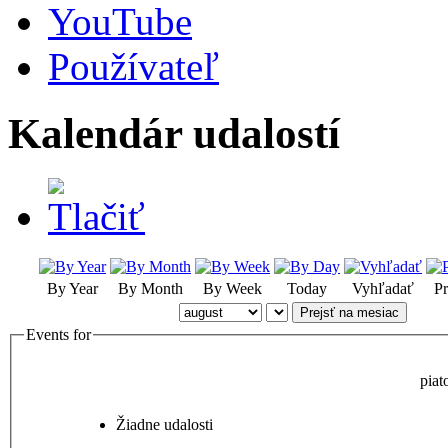
YouTube
Používateľ
Kalendár udalostí
By Year
By Month
By Week
Today
Vyhľadať
Pr
Prejsť na mesiac
Events for
piat
Žiadne udalosti