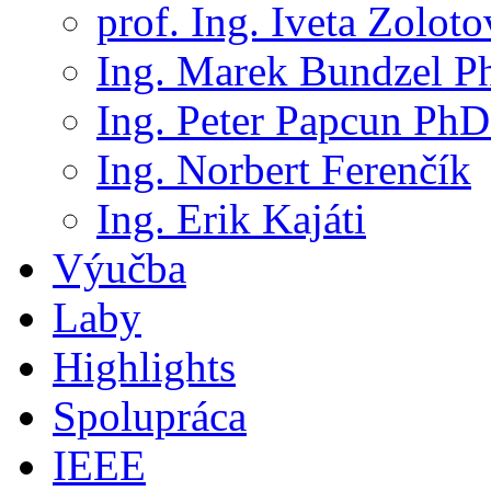
prof. Ing. Iveta Zolot
Ing. Marek Bundzel P
Ing. Peter Papcun PhD
Ing. Norbert Ferenčík
Ing. Erik Kajáti
Výučba
Laby
Highlights
Spolupráca
IEEE