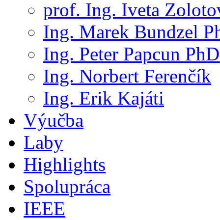
prof. Ing. Iveta Zolot
Ing. Marek Bundzel P
Ing. Peter Papcun PhD
Ing. Norbert Ferenčík
Ing. Erik Kajáti
Výučba
Laby
Highlights
Spolupráca
IEEE