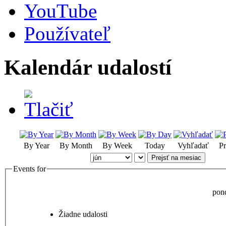
YouTube
Používateľ
Kalendár udalostí
By Year
By Month
By Week
Today
Vyhľadať
Pr
Prejsť na mesiac
Events for
pon
Žiadne udalosti