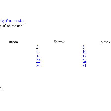
ejsť na mesiac
streda
štvrtok
piatok
2
3
9
10
16
17
23
24
30
31
d.