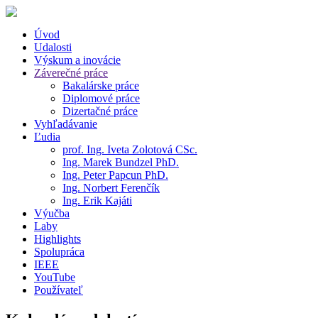
Úvod
Udalosti
Výskum a inovácie
Záverečné práce
Bakalárske práce
Diplomové práce
Dizertačné práce
Vyhľadávanie
Ľudia
prof. Ing. Iveta Zolotová CSc.
Ing. Marek Bundzel PhD.
Ing. Peter Papcun PhD.
Ing. Norbert Ferenčík
Ing. Erik Kajáti
Výučba
Laby
Highlights
Spolupráca
IEEE
YouTube
Používateľ