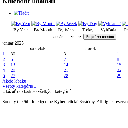
Kalendár udalostí
By Year
By Month
By Week
Today
Vyhľadať
Pr
Prejsť na mesiac
január 2025
pondelok
utorok
1
30
31
1
2
6
7
8
3
13
14
15
4
20
21
22
5
27
28
29
Akcie labaku
Všetky kategórie ...
Ukázať udalosti zo všetkých kategórií
Sunday the 9th. Inteligentné Kybernetické Systémy.
All rights reserve