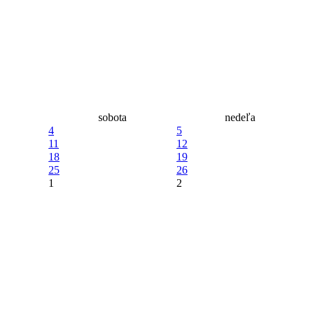
sobota
nedeľa
4
5
11
12
18
19
25
26
1
2