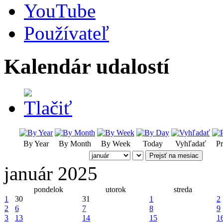
YouTube
Používateľ
Kalendár udalostí
By Year
By Month
By Week
Today
Vyhľadať
Pr
Prejsť na mesiac
január 2025
pondelok
utorok
streda
1
30
31
1
2
2
6
7
8
9
3
13
14
15
1