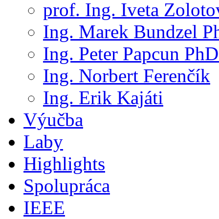
prof. Ing. Iveta Zolot
Ing. Marek Bundzel P
Ing. Peter Papcun PhD
Ing. Norbert Ferenčík
Ing. Erik Kajáti
Výučba
Laby
Highlights
Spolupráca
IEEE