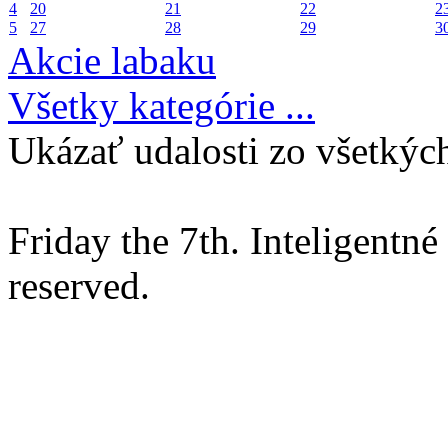
4
20
21
22
2
5
27
28
29
3
Akcie labaku
Všetky kategórie ...
Ukázať udalosti zo všetkých
Friday the 7th. Inteligentn
reserved.