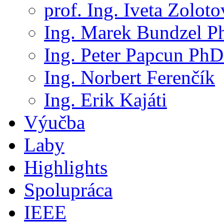
prof. Ing. Iveta Zolot
Ing. Marek Bundzel P
Ing. Peter Papcun PhD
Ing. Norbert Ferenčík
Ing. Erik Kajáti
Výučba
Laby
Highlights
Spolupráca
IEEE