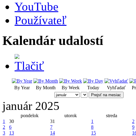
YouTube
Používateľ
Kalendár udalostí
By Year
By Month
By Week
Today
Vyhľadať
Pr
Prejsť na mesiac
január 2025
pondelok
utorok
streda
1
30
31
1
2
2
6
7
8
9
3
13
14
15
1