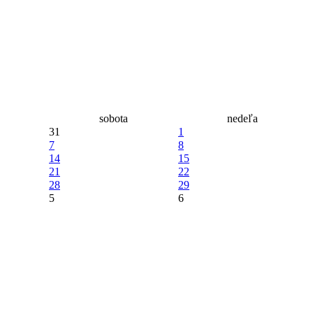
sobota
nedeľa
31
1
7
8
14
15
21
22
28
29
5
6