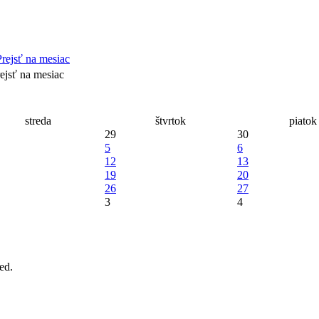
ejsť na mesiac
streda
štvrtok
piatok
29
30
5
6
12
13
19
20
26
27
3
4
ed.