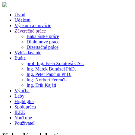
Úvod
Udalosti
Výskum a inovácie
Záverečné práce
Bakalárske práce
Diplomové práce
Dizertačné práce
Vyhľadávanie
Ľudia
prof. Ing. Iveta Zolotová CSc.
Ing. Marek Bundzel PhD.
Ing. Peter Papcun PhD.
Ing. Norbert Ferenčík
Ing. Erik Kajáti
Výučba
Laby
Highlights
Spolupráca
IEEE
YouTube
Používateľ