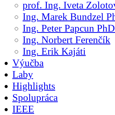
prof. Ing. Iveta Zolot
Ing. Marek Bundzel P
Ing. Peter Papcun PhD
Ing. Norbert Ferenčík
Ing. Erik Kajáti
Výučba
Laby
Highlights
Spolupráca
IEEE