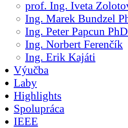
prof. Ing. Iveta Zolot
Ing. Marek Bundzel P
Ing. Peter Papcun PhD
Ing. Norbert Ferenčík
Ing. Erik Kajáti
Výučba
Laby
Highlights
Spolupráca
IEEE