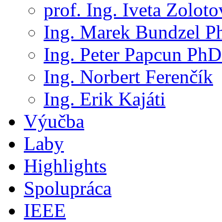
prof. Ing. Iveta Zolot
Ing. Marek Bundzel P
Ing. Peter Papcun PhD
Ing. Norbert Ferenčík
Ing. Erik Kajáti
Výučba
Laby
Highlights
Spolupráca
IEEE