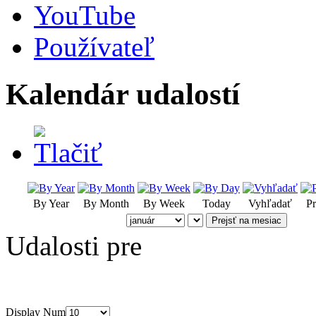
YouTube
Používateľ
Kalendár udalostí
By Year
By Month
By Week
Today
Vyhľadať
Pr
Prejsť na mesiac
Udalosti pre
Display Num