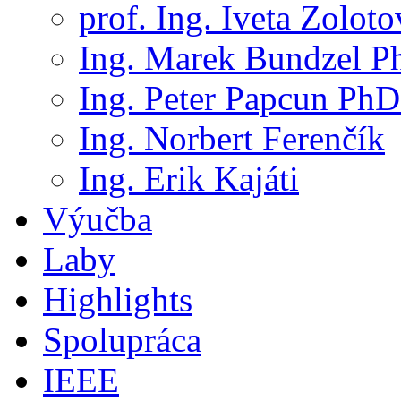
prof. Ing. Iveta Zolot
Ing. Marek Bundzel P
Ing. Peter Papcun PhD
Ing. Norbert Ferenčík
Ing. Erik Kajáti
Výučba
Laby
Highlights
Spolupráca
IEEE