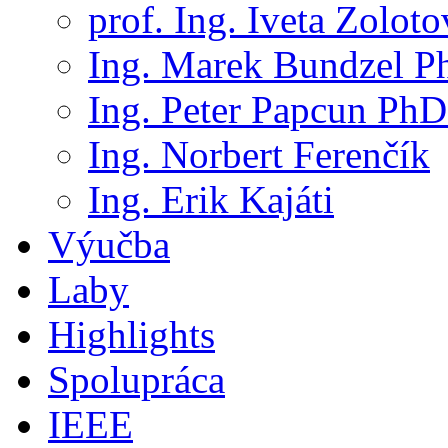
prof. Ing. Iveta Zolot
Ing. Marek Bundzel P
Ing. Peter Papcun PhD
Ing. Norbert Ferenčík
Ing. Erik Kajáti
Výučba
Laby
Highlights
Spolupráca
IEEE