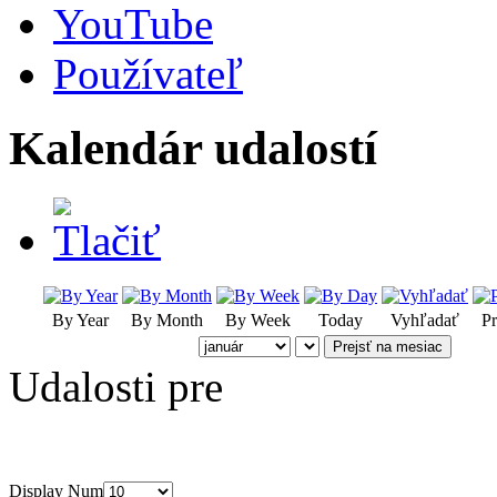
YouTube
Používateľ
Kalendár udalostí
By Year
By Month
By Week
Today
Vyhľadať
Pr
Prejsť na mesiac
Udalosti pre
Display Num