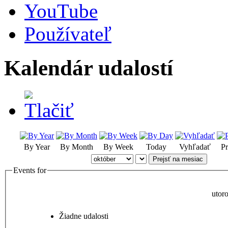
YouTube
Používateľ
Kalendár udalostí
By Year
By Month
By Week
Today
Vyhľadať
Pr
Prejsť na mesiac
Events for
utor
Žiadne udalosti