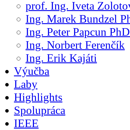
prof. Ing. Iveta Zolot
Ing. Marek Bundzel P
Ing. Peter Papcun PhD
Ing. Norbert Ferenčík
Ing. Erik Kajáti
Výučba
Laby
Highlights
Spolupráca
IEEE