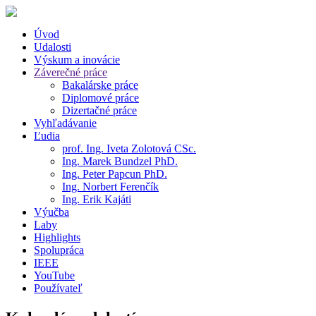
Úvod
Udalosti
Výskum a inovácie
Záverečné práce
Bakalárske práce
Diplomové práce
Dizertačné práce
Vyhľadávanie
Ľudia
prof. Ing. Iveta Zolotová CSc.
Ing. Marek Bundzel PhD.
Ing. Peter Papcun PhD.
Ing. Norbert Ferenčík
Ing. Erik Kajáti
Výučba
Laby
Highlights
Spolupráca
IEEE
YouTube
Používateľ