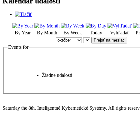
Kalendár udalostí
By Year
By Month
By Week
Today
Vyhľadať
Pr
Prejsť na mesiac
Events for
Žiadne udalosti
Saturday the 8th. Inteligentné Kybernetické Systémy.
All rights reserv