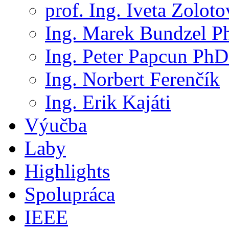
prof. Ing. Iveta Zolot
Ing. Marek Bundzel P
Ing. Peter Papcun PhD
Ing. Norbert Ferenčík
Ing. Erik Kajáti
Výučba
Laby
Highlights
Spolupráca
IEEE