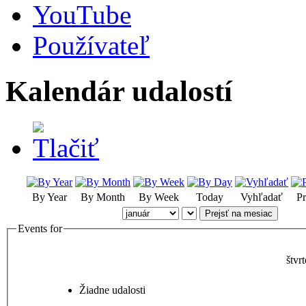
YouTube
Používateľ
Kalendár udalostí
By Year
By Month
By Week
Today
Vyhľadať
Pr
Prejsť na mesiac
Events for
štvr
Žiadne udalosti