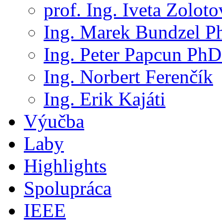
prof. Ing. Iveta Zolot
Ing. Marek Bundzel P
Ing. Peter Papcun PhD
Ing. Norbert Ferenčík
Ing. Erik Kajáti
Výučba
Laby
Highlights
Spolupráca
IEEE