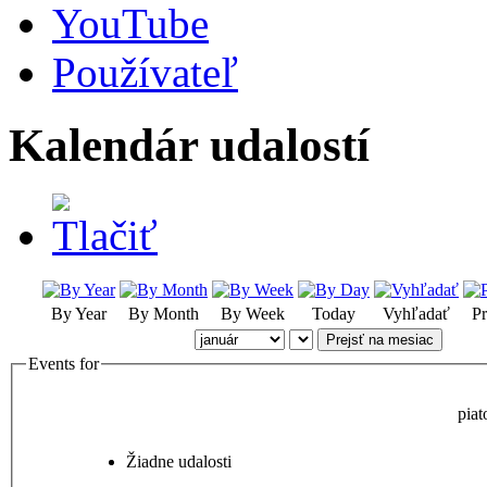
YouTube
Používateľ
Kalendár udalostí
By Year
By Month
By Week
Today
Vyhľadať
Pr
Prejsť na mesiac
Events for
piat
Žiadne udalosti