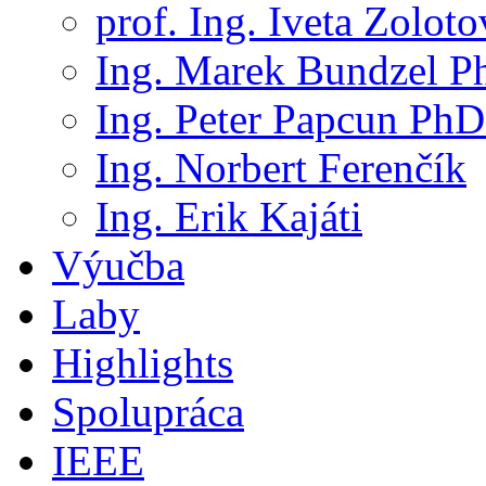
prof. Ing. Iveta Zolot
Ing. Marek Bundzel P
Ing. Peter Papcun PhD
Ing. Norbert Ferenčík
Ing. Erik Kajáti
Výučba
Laby
Highlights
Spolupráca
IEEE