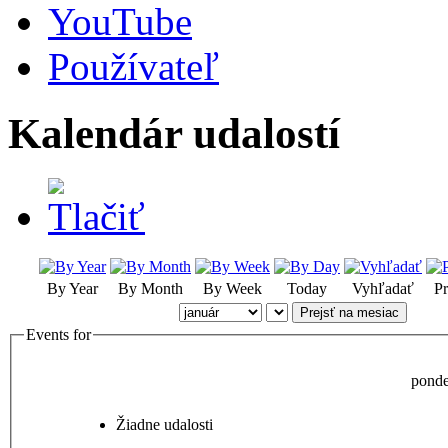
YouTube
Používateľ
Kalendár udalostí
By Year
By Month
By Week
Today
Vyhľadať
Pr
Prejsť na mesiac
Events for
ponde
Žiadne udalosti