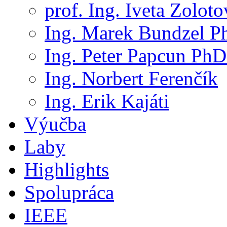
prof. Ing. Iveta Zolot
Ing. Marek Bundzel P
Ing. Peter Papcun PhD
Ing. Norbert Ferenčík
Ing. Erik Kajáti
Výučba
Laby
Highlights
Spolupráca
IEEE