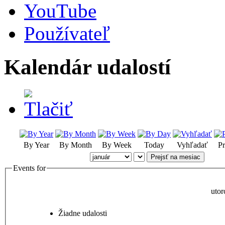
YouTube
Používateľ
Kalendár udalostí
By Year
By Month
By Week
Today
Vyhľadať
Pr
Prejsť na mesiac
Events for
utor
Žiadne udalosti