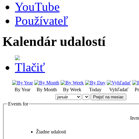
YouTube
Používateľ
Kalendár udalostí
By Year
By Month
By Week
Today
Vyhľadať
Pr
Prejsť na mesiac
Events for
štvr
Žiadne udalosti