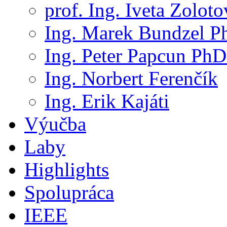
prof. Ing. Iveta Zolot
Ing. Marek Bundzel P
Ing. Peter Papcun PhD
Ing. Norbert Ferenčík
Ing. Erik Kajáti
Výučba
Laby
Highlights
Spolupráca
IEEE