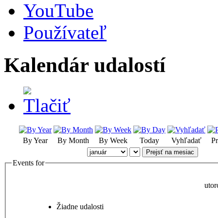
YouTube
Používateľ
Kalendár udalostí
By Year
By Month
By Week
Today
Vyhľadať
Pr
Prejsť na mesiac
Events for
utor
Žiadne udalosti