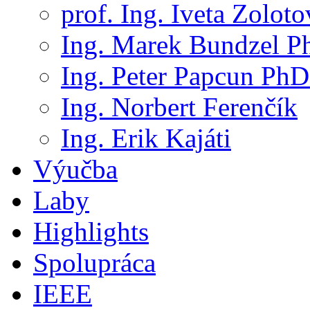
prof. Ing. Iveta Zolot
Ing. Marek Bundzel P
Ing. Peter Papcun PhD
Ing. Norbert Ferenčík
Ing. Erik Kajáti
Výučba
Laby
Highlights
Spolupráca
IEEE