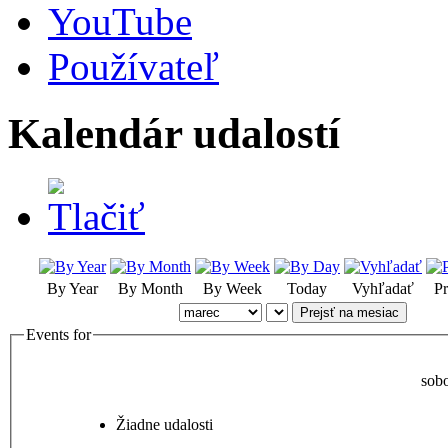
YouTube
Používateľ
Kalendár udalostí
By Year
By Month
By Week
Today
Vyhľadať
Pr
Prejsť na mesiac
Events for
sob
Žiadne udalosti