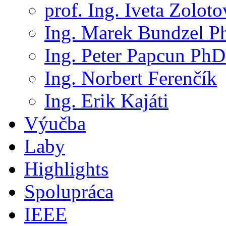
prof. Ing. Iveta Zolot
Ing. Marek Bundzel P
Ing. Peter Papcun PhD
Ing. Norbert Ferenčík
Ing. Erik Kajáti
Výučba
Laby
Highlights
Spolupráca
IEEE