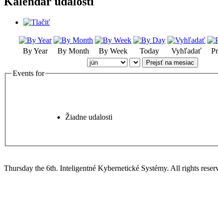
Kalendár udalostí
By Year
By Month
By Week
Today
Vyhľadať
Pr
Prejsť na mesiac
Events for
Žiadne udalosti
Thursday the 6th. Inteligentné Kybernetické Systémy.
All rights reser