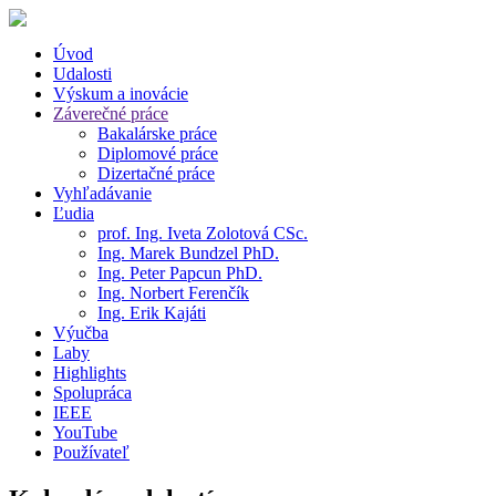
Úvod
Udalosti
Výskum a inovácie
Záverečné práce
Bakalárske práce
Diplomové práce
Dizertačné práce
Vyhľadávanie
Ľudia
prof. Ing. Iveta Zolotová CSc.
Ing. Marek Bundzel PhD.
Ing. Peter Papcun PhD.
Ing. Norbert Ferenčík
Ing. Erik Kajáti
Výučba
Laby
Highlights
Spolupráca
IEEE
YouTube
Používateľ