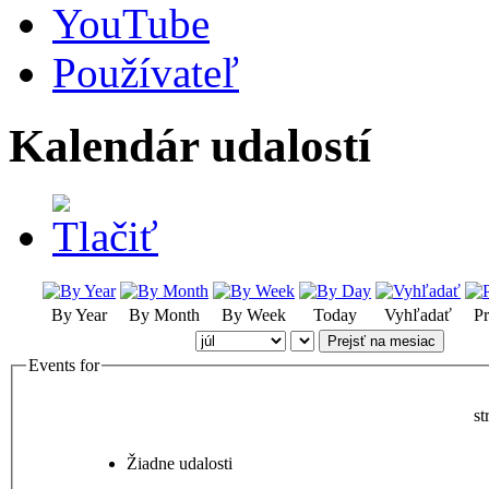
YouTube
Používateľ
Kalendár udalostí
By Year
By Month
By Week
Today
Vyhľadať
Pr
Prejsť na mesiac
Events for
st
Žiadne udalosti