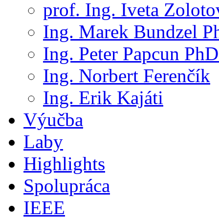
prof. Ing. Iveta Zolot
Ing. Marek Bundzel P
Ing. Peter Papcun PhD
Ing. Norbert Ferenčík
Ing. Erik Kajáti
Výučba
Laby
Highlights
Spolupráca
IEEE