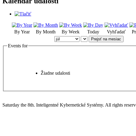
Kalendár udalostí
By Year
By Month
By Week
Today
Vyhľadať
Pr
Prejsť na mesiac
Events for
Žiadne udalosti
Saturday the 8th. Inteligentné Kybernetické Systémy.
All rights reserv