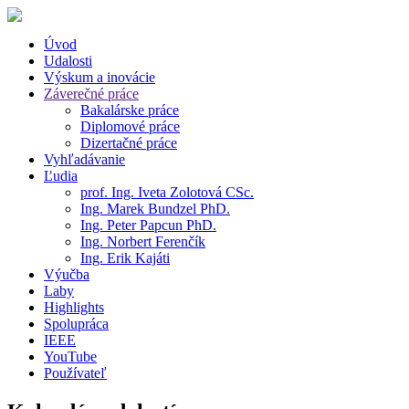
Úvod
Udalosti
Výskum a inovácie
Záverečné práce
Bakalárske práce
Diplomové práce
Dizertačné práce
Vyhľadávanie
Ľudia
prof. Ing. Iveta Zolotová CSc.
Ing. Marek Bundzel PhD.
Ing. Peter Papcun PhD.
Ing. Norbert Ferenčík
Ing. Erik Kajáti
Výučba
Laby
Highlights
Spolupráca
IEEE
YouTube
Používateľ