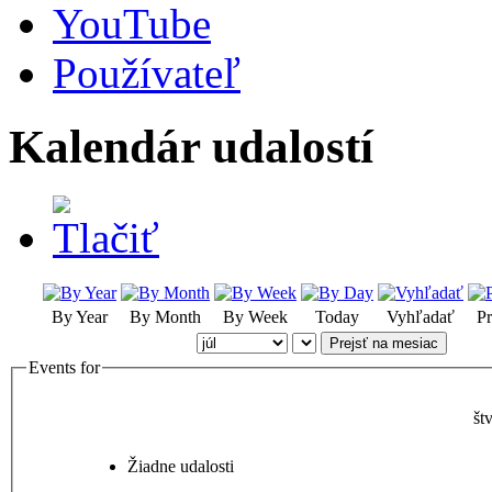
YouTube
Používateľ
Kalendár udalostí
By Year
By Month
By Week
Today
Vyhľadať
Pr
Prejsť na mesiac
Events for
št
Žiadne udalosti