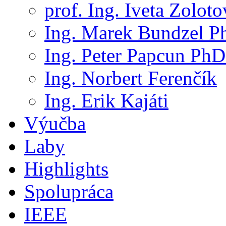
prof. Ing. Iveta Zolot
Ing. Marek Bundzel P
Ing. Peter Papcun PhD
Ing. Norbert Ferenčík
Ing. Erik Kajáti
Výučba
Laby
Highlights
Spolupráca
IEEE